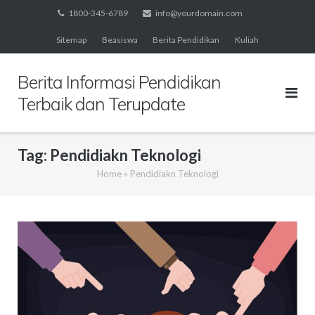
Skip
1800-345-6789
info@yourdomain.com
to
Sitemap
Beasiswa
Berita Pendidikan
Kuliah
content
Berita Informasi Pendidikan
Terbaik dan Terupdate
Tag:
Pendidiakn Teknologi
Home
»
Pendidiakn Teknologi