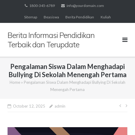
Skip
1800-345-6789
info@yourdomain.com
to
Sitemap
Beasiswa
Berita Pendidikan
Kuliah
content
Berita Informasi Pendidikan
Terbaik dan Terupdate
Pengalaman Siswa Dalam Menghadapi
Bullying Di Sekolah Menengah Pertama
Home
»
Pengalaman Siswa Dalam Menghadapi Bullying Di Sekolah
Menengah Pertama
Post
October 12, 2025
admin
navig