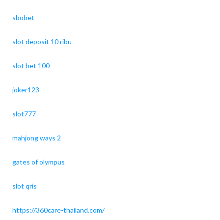
sbobet
slot deposit 10 ribu
slot bet 100
joker123
slot777
mahjong ways 2
gates of olympus
slot qris
https://360care-thailand.com/