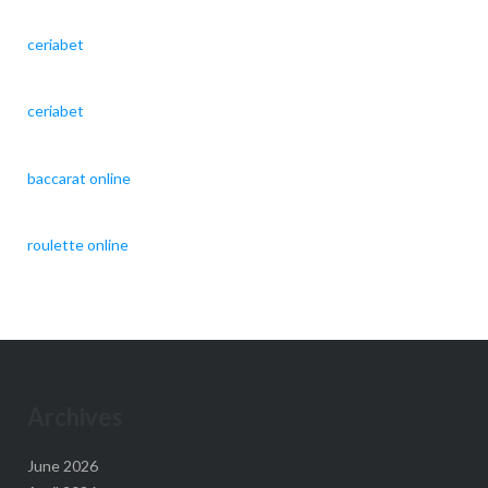
ceriabet
ceriabet
baccarat online
roulette online
Archives
June 2026