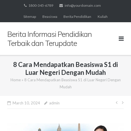
Skip
1800-345-6789
info@yourdomain.com
to
Sitemap
Beasiswa
Berita Pendidikan
Kuliah
content
Berita Informasi Pendidikan
Terbaik dan Terupdate
8 Cara Mendapatkan Beasiswa S1 di
Luar Negeri Dengan Mudah
Home
»
8 Cara Mendapatkan Beasiswa S1 di Luar Negeri Dengan
Mudah
Post
March 10, 2024
admin
navig