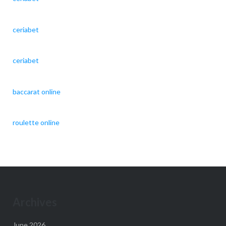
ceriabet
ceriabet
baccarat online
roulette online
Archives
June 2026