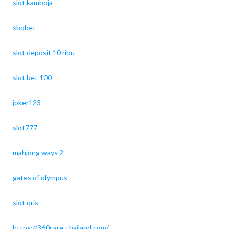
slot kamboja
sbobet
slot deposit 10 ribu
slot bet 100
joker123
slot777
mahjong ways 2
gates of olympus
slot qris
https://360care-thailand.com/