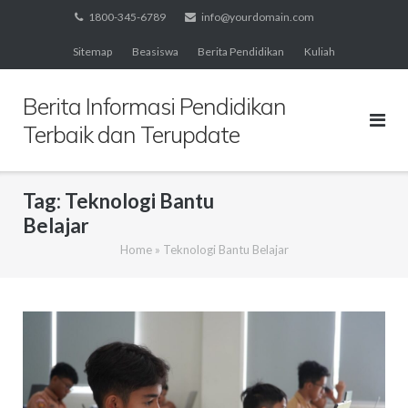
Skip
1800-345-6789
info@yourdomain.com
to
Sitemap
Beasiswa
Berita Pendidikan
Kuliah
content
Berita Informasi Pendidikan
Terbaik dan Terupdate
Tag:
Teknologi Bantu
Belajar
Home
»
Teknologi Bantu Belajar