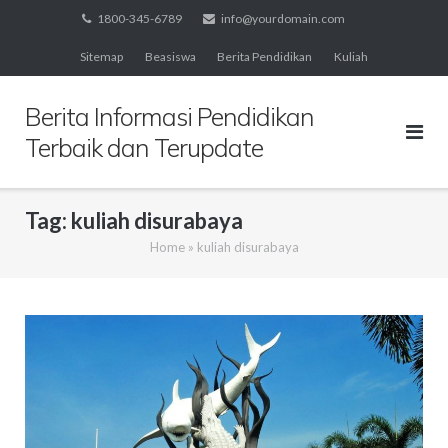
Skip
1800-345-6789
info@yourdomain.com
to
Sitemap
Beasiswa
Berita Pendidikan
Kuliah
content
Berita Informasi Pendidikan
Terbaik dan Terupdate
Tag:
kuliah disurabaya
Home
»
kuliah disurabaya