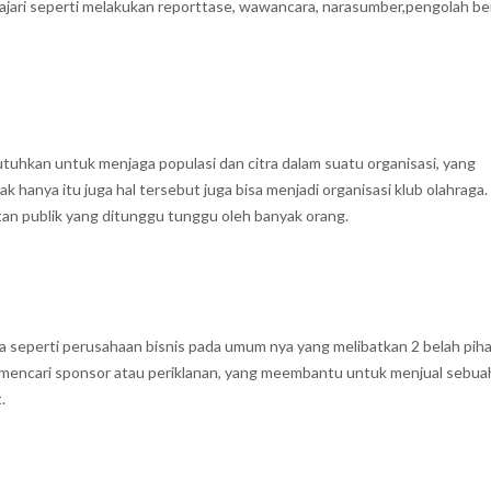
pelajari seperti melakukan reporttase, wawancara, narasumber,pengolah be
utuhkan untuk menjaga populasi dan citra dalam suatu organisasi, yang
k hanya itu juga hal tersebut juga bisa menjadi organisasi klub olahraga. 
tan publik yang ditunggu tunggu oleh banyak orang.
nya seperti perusahaan bisnis pada umum nya yang melibatkan 2 belah pih
a mencari sponsor atau periklanan, yang meembantu untuk menjual sebua
.