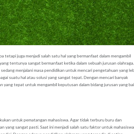
a tetapi juga menjadi salah satu hal yang bermanfaat dalam mengambil
 yang tentunya sangat bermanfaat ketika dalam sebuah jurusan olahraga.
g sedang menjalani masa pendidikan untuk mencari pengetahuan yang leb
bagai suatu hal atau solusi yang sangat tepat. Dengan mencari banyak
an yang tepat untuk mengambil keputusan dalam bidang jurusan yang bai
lakukan untuk pematangan mahasiswa. Agar tidak terburu buru dan
 yang sangat pasti. Saat ini menjadi salah satu faktor untuk mahasiswa