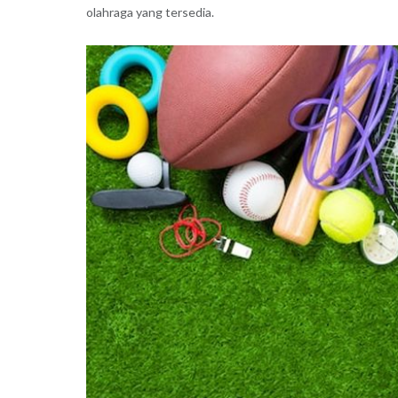
olahraga yang tersedia.