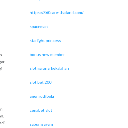
https://360care-thailand.com/
spaceman
starlight princess
bonus new member
wn
gar
slot garansi kekalahan
i
slot bet 200
agen judi bola
an
ceriabet slot
an.
adi
sabung ayam