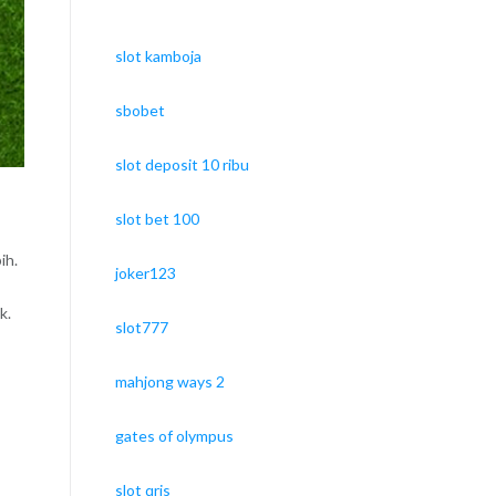
slot kamboja
sbobet
slot deposit 10 ribu
slot bet 100
ih.
joker123
k.
slot777
mahjong ways 2
gates of olympus
slot qris