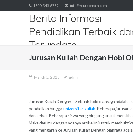
Skip
1800-345-6789
info@yourdomain.com
to
Berita Informasi
content
Pendidikan Terbaik da
Terupdate
Jurusan Kuliah Dengan Hobi O
March 5, 2025
admin
Jurusan Kuliah Dengan – Sebuah hobi olahraga adalah sal
pendidikan hingga
universitas kuliah
. Beberapa jurusan o
dan sehat. Beberapa siswa yang bingung untuk memilih su
Maka dari itu dengan adanya artikel ini untuk membuktik
yang mengarah ke Jurusan Kuliah Dengan olahraga adalah 