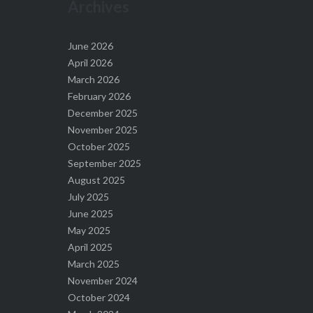
Archives
June 2026
April 2026
March 2026
February 2026
December 2025
November 2025
October 2025
September 2025
August 2025
July 2025
June 2025
May 2025
April 2025
March 2025
November 2024
October 2024