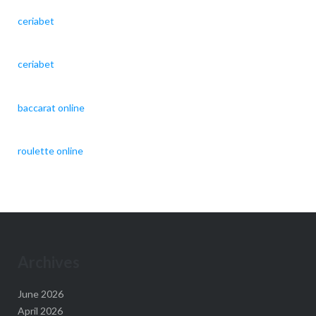
ceriabet
ceriabet
baccarat online
roulette online
Archives
June 2026
April 2026