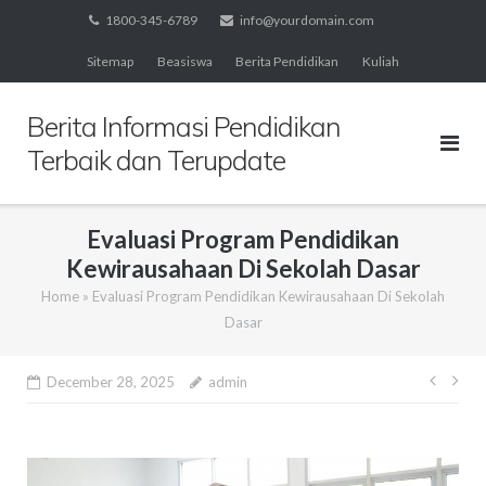
Skip
1800-345-6789
info@yourdomain.com
to
Sitemap
Beasiswa
Berita Pendidikan
Kuliah
content
Berita Informasi Pendidikan
Terbaik dan Terupdate
Evaluasi Program Pendidikan
Kewirausahaan Di Sekolah Dasar
Home
»
Evaluasi Program Pendidikan Kewirausahaan Di Sekolah
Dasar
Post
December 28, 2025
admin
navig