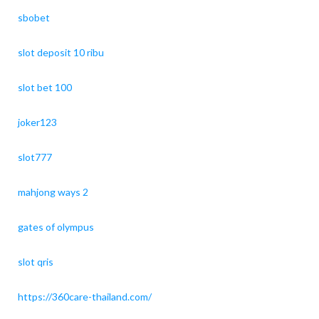
sbobet
slot deposit 10 ribu
slot bet 100
joker123
slot777
mahjong ways 2
gates of olympus
slot qris
https://360care-thailand.com/